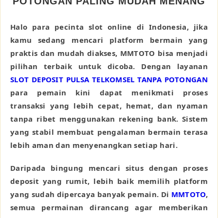
POTONGAN PALING MUDAH MENANG
Halo para pecinta slot online di Indonesia, jika
kamu sedang mencari platform bermain yang
praktis dan mudah diakses, MMTOTO bisa menjadi
pilihan terbaik untuk dicoba. Dengan layanan
SLOT DEPOSIT PULSA TELKOMSEL TANPA POTONGAN
para pemain kini dapat menikmati proses
transaksi yang lebih cepat, hemat, dan nyaman
tanpa ribet menggunakan rekening bank. Sistem
yang stabil membuat pengalaman bermain terasa
lebih aman dan menyenangkan setiap hari.
Daripada bingung mencari situs dengan proses
deposit yang rumit, lebih baik memilih platform
yang sudah dipercaya banyak pemain. Di
MMTOTO
,
semua permainan dirancang agar memberikan