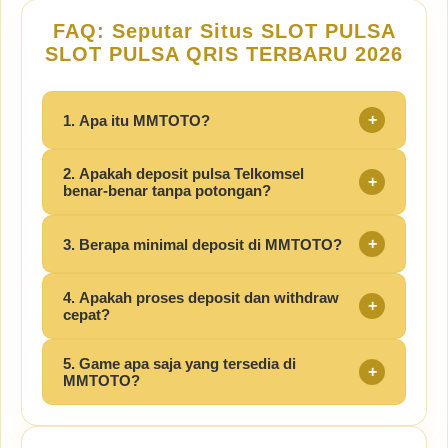
FAQ: Seputar Situs SLOT PULSA
SLOT PULSA QRIS TERBARU 2026
+
1. Apa itu MMTOTO?
2. Apakah deposit pulsa Telkomsel
MMTOTO adalah situs slot online
+
benar-benar tanpa potongan?
terpercaya yang menyediakan deposit pulsa
Telkomsel tanpa potongan sama sekali.
Ya, 100% tanpa potongan! Deposit pulsa
+
3. Berapa minimal deposit di MMTOTO?
Kami fokus memberikan pengalaman
Telkomsel Anda masuk full sesuai nominal.
bermain slot paling mudah menang dengan
4. Apakah proses deposit dan withdraw
Tidak ada biaya admin atau potongan
Minimal deposit hanya Rp20.000 via pulsa
+
game gacor terkini
cepat?
apapun.
Telkomsel. Sangat terjangkau untuk semua
pemain.
5. Game apa saja yang tersedia di
Ya, super cepat! Deposit instan (kurang dari
+
MMTOTO?
30 detik), withdraw biasanya cair dalam 1-5
menit (maksimal 10 menit di jam sibuk).
Kami menyediakan ratusan game slot