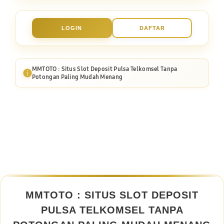
LOGIN
DAFTAR
MMTOTO : Situs Slot Deposit Pulsa Telkomsel Tanpa
Potongan Paling Mudah Menang
Layer Popup Close
MMTOTO : SITUS SLOT DEPOSIT
PULSA TELKOMSEL TANPA