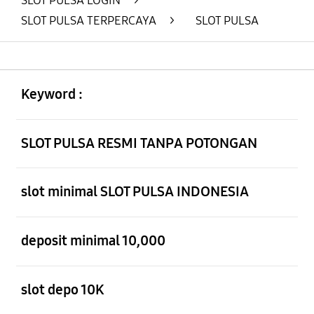
SLOT PULSA LOGIN
>
SLOT PULSA TERPERCAYA
>
SLOT PULSA
Buka
Footer Navigation
Keyword :
Buka
SLOT PULSA RESMI TANPA POTONGAN
Buka
slot minimal SLOT PULSA INDONESIA
Buka
deposit minimal 10,000
Buka
slot depo 10K