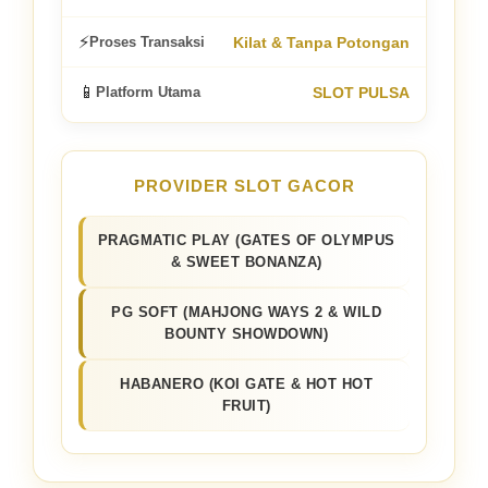
⚡
Proses Transaksi
Kilat & Tanpa Potongan
📱
Platform Utama
SLOT PULSA
PROVIDER SLOT GACOR
PRAGMATIC PLAY (GATES OF OLYMPUS
& SWEET BONANZA)
PG SOFT (MAHJONG WAYS 2 & WILD
BOUNTY SHOWDOWN)
HABANERO (KOI GATE & HOT HOT
FRUIT)