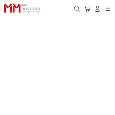
Skip
to
Troli
Login
Navigation
SLOT PULSA TANPA POTONGAN
content