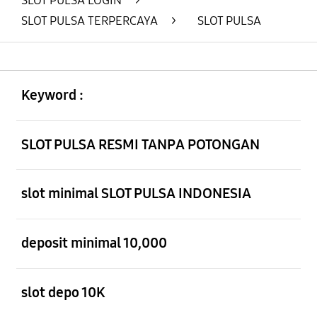
SLOT PULSA LOGIN
>
SLOT PULSA TERPERCAYA
>
SLOT PULSA
Buka
Footer Navigation
Keyword :
Buka
SLOT PULSA RESMI TANPA POTONGAN
Buka
slot minimal SLOT PULSA INDONESIA
Buka
deposit minimal 10,000
Buka
slot depo 10K