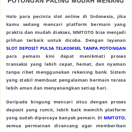
POTONGAN PALING MUDAH MENANG
Halo para pecinta slot online di Indonesia, jika
kamu sedang mencari platform bermain yang
praktis dan mudah diakses, MMTOTO bisa menjadi
pilihan terbaik untuk dicoba. Dengan layanan
SLOT DEPOSIT PULSA TELKOMSEL TANPA POTONGAN
para pemain kini dapat menikmati proses
transaksi yang lebih cepat, hemat, dan nyaman
tanpa ribet menggunakan rekening bank. Sistem
yang stabil membuat pengalaman bermain terasa
lebih aman dan menyenangkan setiap hari.
Daripada bingung mencari situs dengan proses
deposit yang rumit, lebih baik memilih platform
yang sudah dipercaya banyak pemain. Di
MMTOTO
,
semua permainan dirancang agar memberikan