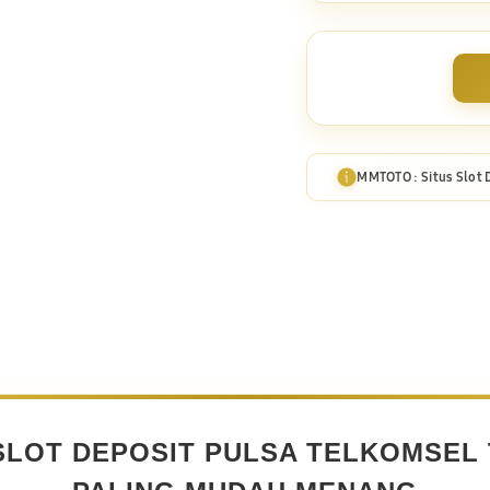
MMTOTO : Situs Slot 
 SLOT DEPOSIT PULSA TELKOMSEL