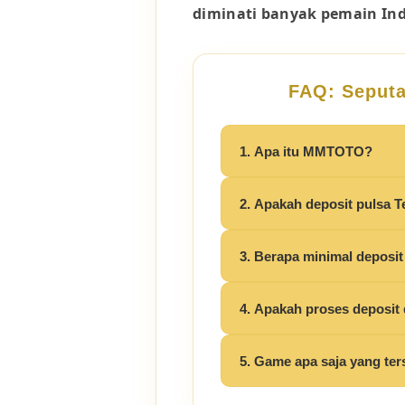
diminati banyak pemain Ind
FAQ: Seput
1. Apa itu MMTOTO?
MMTOTO adalah situs
2. Apakah deposit pulsa 
potongan sama sekal
dengan game gacor ter
Ya, 100% tanpa potong
3. Berapa minimal depos
admin atau potongan 
Minimal deposit hanya
4. Apakah proses deposit
Ya, super cepat! Dep
5. Game apa saja yang t
(maksimal 10 menit di j