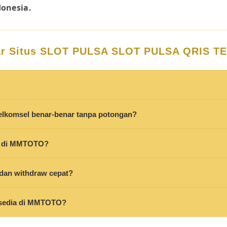
onesia.
ar Situs SLOT PULSA SLOT PULSA QRIS T
 slot online terpercaya yang menyediakan deposit 
Telkomsel benar-benar tanpa potongan?
i. Kami fokus memberikan pengalaman bermain slot
kini
an! Deposit pulsa Telkomsel Anda masuk full sesuai no
it di MMTOTO?
apapun.
 Rp20.000 via pulsa Telkomsel. Sangat terjangkau untuk
 dan withdraw cepat?
osit instan (kurang dari 30 detik), withdraw biasany
ersedia di MMTOTO?
am sibuk).