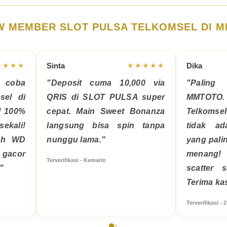
san game slot terbaik dari provider ternama seperti Pr
, Sweet Bonanza, Gates of Olympus, dan banyak lagi.
W MEMBER SLOT PULSA TELKOMSEL DI 
★★★★
Sinta
★★★★★
Dika
 coba
"Deposit cuma 10,000 via
"Palin
sel di
QRIS di SLOT PULSA super
MMTOTO.
l 100%
cepat. Main Sweet Bonanza
Telkoms
ekali!
langsung bisa spin tanpa
tidak a
ah WD
nunggu lama."
yang pali
 gacor
menang!
Terverifikasi - Kemarin
"
scatter 
Terima k
Terverifikasi - 