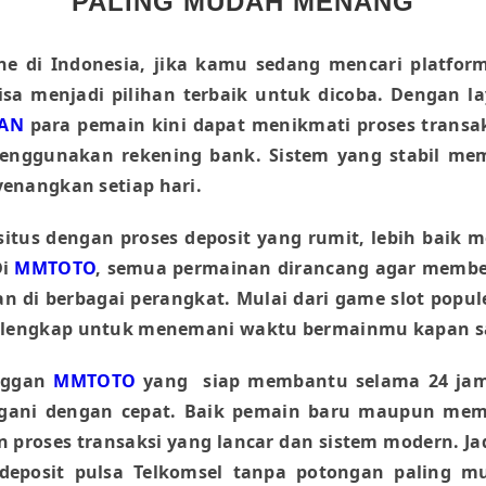
PALING MUDAH MENANG
ine di Indonesia, jika kamu sedang mencari platfo
a menjadi pilihan terbaik untuk dicoba. Dengan 
GAN
para pemain kini dapat menikmati proses transak
enggunakan rekening bank. Sistem yang stabil m
enangkan setiap hari.
itus dengan proses deposit yang rumit, lebih baik 
Di
MMTOTO
, semua permainan dirancang agar memb
n di berbagai perangkat. Mulai dari game slot popul
a lengkap untuk menemani waktu bermainmu kapan s
anggan
MMTOTO
yang siap membantu selama 24 ja
angani dengan cepat. Baik pemain baru maupun me
roses transaksi yang lancar dan sistem modern. Ja
ot deposit pulsa Telkomsel tanpa potongan paling