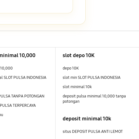
minimal 10,000
slot depo 10K
 10,000
depo 10K
mal SLOT PULSA INDONESIA
slot min SLOT PULSA INDONESIA
slot minimal 10k
T PULSA TANPA POTONGAN
deposit pulsa minimal 10,000 tanpa
potongan
 PULSA TERPERCAYA
bu
deposit minimal 10k
situs DEPOSIT PULSA ANTI LEMOT