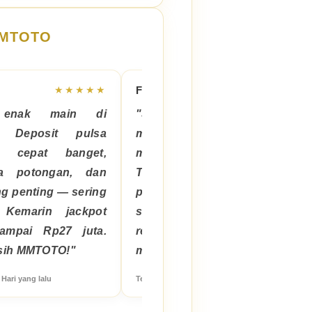
agmatic Play, PG Soft,
MMTOTO
★★★★★
Fajar
★★★★★
g enak main di
"Situs slot paling mudah
 Deposit pulsa
menang yang pernah saya
el cepat banget,
mainkan Deposit via pulsa
da potongan, dan
Telkomsel tanpa potongan,
ng penting — sering
prosesnya instan. Customer
 Kemarin jackpot
service 24 jam juga sangat
sampai Rp27 juta.
responsif. Udah 3x WD
asih MMTOTO!"
minggu ini."
2 Hari yang lalu
Terverifikasi - 3 Hari yang lalu