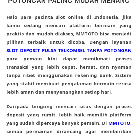
POTONGAN PALING MUDAH MENANG
Halo para pecinta slot online di Indonesia, jika
kamu sedang mencari platform bermain yang
praktis dan mudah diakses, MMTOTO bisa menjadi
pilihan terbaik untuk dicoba. Dengan layanan
SLOT DEPOSIT PULSA TELKOMSEL TANPA POTONGAN
para pemain kini dapat menikmati proses
transaksi yang lebih cepat, hemat, dan nyaman
tanpa ribet menggunakan rekening bank. Sistem
yang stabil membuat pengalaman bermain terasa
lebih aman dan menyenangkan setiap hari.
Daripada bingung mencari situs dengan proses
deposit yang rumit, lebih baik memilih platform
yang sudah dipercaya banyak pemain. Di
MMTOTO
,
semua permainan dirancang agar memberikan