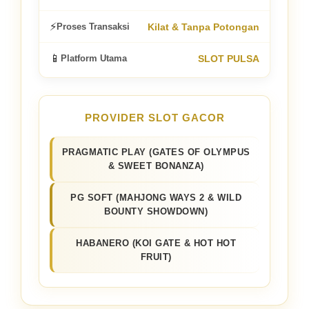
⚡
Proses Transaksi
Kilat & Tanpa Potongan
📱
Platform Utama
SLOT PULSA
PROVIDER SLOT GACOR
PRAGMATIC PLAY (GATES OF OLYMPUS
& SWEET BONANZA)
PG SOFT (MAHJONG WAYS 2 & WILD
BOUNTY SHOWDOWN)
HABANERO (KOI GATE & HOT HOT
FRUIT)