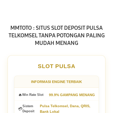
MMTOTO : SITUS SLOT DEPOSIT PULSA
TELKOMSEL TANPA POTONGAN PALING
MUDAH MENANG
SLOT PULSA
INFORMASI ENGINE TERBAIK
🔥
Win Rate Slot
99.9% GAMPANG MENANG
Pulsa Telkomsel, Dana, QRIS,
Sistem
💳
Deposit
Bank Lokal