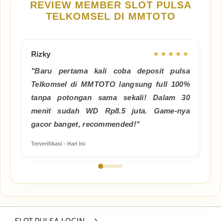
REVIEW MEMBER SLOT PULSA
terbaik dari provider ternama seperti
TELKOMSEL DI MMTOTO
Pragmatic Play, PG Soft, Habanero, Nolimit
City, Sweet Bonanza, Gates of Olympus,
dan banyak lagi.
Rizky
★★★★★
Si
"Baru pertama kali coba deposit pulsa
"D
Telkomsel di MMTOTO langsung full 100%
PU
tanpa potongan sama sekali! Dalam 30
la
menit sudah WD Rp8.5 juta. Game-nya
Terv
gacor banget, recommended!"
Terverifikasi - Hari Ini