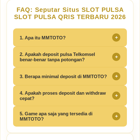
FAQ: Seputar Situs SLOT PULSA
SLOT PULSA QRIS TERBARU 2026
+
1. Apa itu MMTOTO?
2. Apakah deposit pulsa Telkomsel
MMTOTO adalah situs slot online
+
benar-benar tanpa potongan?
terpercaya yang menyediakan deposit pulsa
Telkomsel tanpa potongan sama sekali.
Ya, 100% tanpa potongan! Deposit pulsa
+
3. Berapa minimal deposit di MMTOTO?
Kami fokus memberikan pengalaman
Telkomsel Anda masuk full sesuai nominal.
bermain slot paling mudah menang dengan
4. Apakah proses deposit dan withdraw
Tidak ada biaya admin atau potongan
Minimal deposit hanya Rp20.000 via pulsa
+
game gacor terkini
cepat?
apapun.
Telkomsel. Sangat terjangkau untuk semua
pemain.
5. Game apa saja yang tersedia di
Ya, super cepat! Deposit instan (kurang dari
+
MMTOTO?
30 detik), withdraw biasanya cair dalam 1-5
menit (maksimal 10 menit di jam sibuk).
Kami menyediakan ratusan game slot