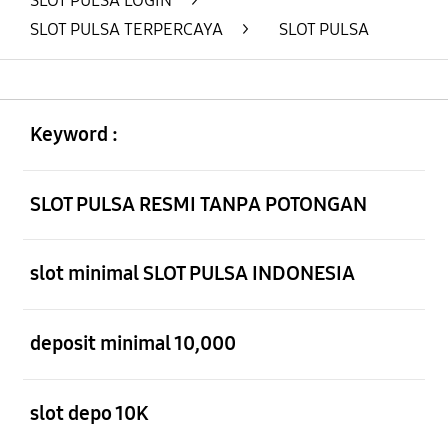
SLOT PULSA LOGIN
>
SLOT PULSA TERPERCAYA
>
SLOT PULSA
Buka
Footer Navigation
Keyword :
Buka
SLOT PULSA RESMI TANPA POTONGAN
Buka
slot minimal SLOT PULSA INDONESIA
Buka
deposit minimal 10,000
Buka
slot depo 10K