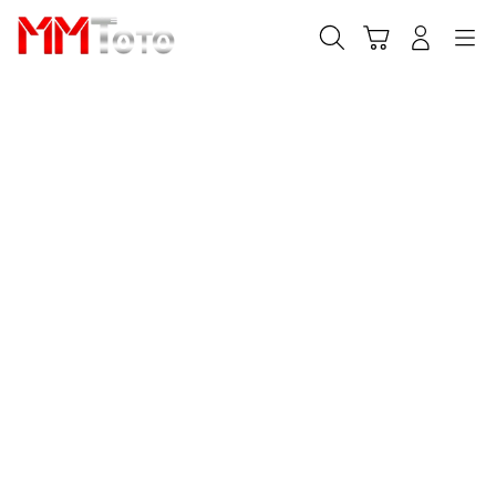
Skip
to
Troli
Login
Navigation
SLOT PULSA TANPA POTONGAN
content