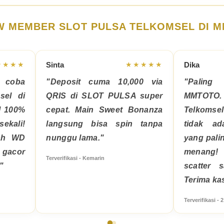
san game slot terbaik dari provider ternama seperti Pr
, Sweet Bonanza, Gates of Olympus, dan banyak lagi.
W MEMBER SLOT PULSA TELKOMSEL DI 
★★★★
Sinta
★★★★★
Dika
 coba
"Deposit cuma 10,000 via
"Palin
sel di
QRIS di SLOT PULSA super
MMTOTO.
l 100%
cepat. Main Sweet Bonanza
Telkoms
ekali!
langsung bisa spin tanpa
tidak a
ah WD
nunggu lama."
yang pali
 gacor
menang!
Terverifikasi - Kemarin
"
scatter 
Terima k
Terverifikasi - 