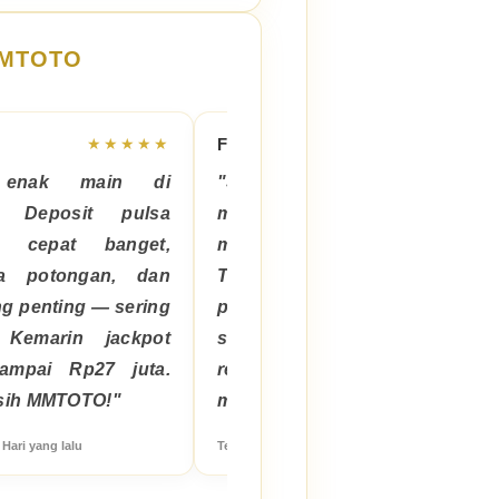
agmatic Play, PG Soft,
MMTOTO
★★★★★
Fajar
★★★★★
g enak main di
"Situs slot paling mudah
 Deposit pulsa
menang yang pernah saya
el cepat banget,
mainkan Deposit via pulsa
da potongan, dan
Telkomsel tanpa potongan,
ng penting — sering
prosesnya instan. Customer
 Kemarin jackpot
service 24 jam juga sangat
sampai Rp27 juta.
responsif. Udah 3x WD
asih MMTOTO!"
minggu ini."
2 Hari yang lalu
Terverifikasi - 3 Hari yang lalu