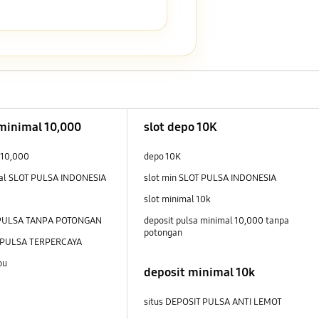
minimal 10,000
slot depo 10K
 10,000
depo 10K
mal SLOT PULSA INDONESIA
slot min SLOT PULSA INDONESIA
slot minimal 10k
T PULSA TANPA POTONGAN
deposit pulsa minimal 10,000 tanpa
potongan
 PULSA TERPERCAYA
bu
deposit minimal 10k
situs DEPOSIT PULSA ANTI LEMOT