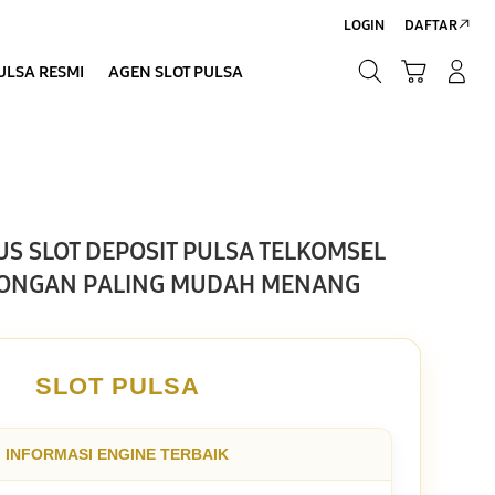
LOGIN
DAFTAR
Troli
slot gacor
SLOT PULSA
ULSA RESMI
AGEN SLOT PULSA
slot gacor
US SLOT DEPOSIT PULSA TELKOMSEL
TONGAN PALING MUDAH MENANG
SLOT PULSA
INFORMASI ENGINE TERBAIK