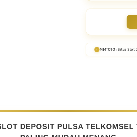
MMTOTO : Situs Slot 
 SLOT DEPOSIT PULSA TELKOMSEL