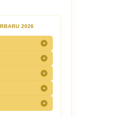
ERBARU 2026
+
pulsa Telkomsel tanpa
+
 paling mudah menang
minal. Tidak ada biaya
+
 semua pemain.
+
a cair dalam 1-5 menit
+