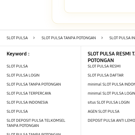
SLOT PULSA
>
SLOT PULSA TANPA POTONGAN
>
SLOT PULSA I
Footer Navigation
Keyword :
SLOT PULSA RESMI 
POTONGAN
SLOT PULSA
SLOT PULSA RESMI
SLOT PULSA LOGIN
SLOT PULSA DAFTAR
SLOT PULSA TANPA POTONGAN
minimal SLOT PULSA INDO
SLOT PULSA TERPERCAYA
minimal SLOT PULSA LOGI
SLOT PULSA INDONESIA
situs SLOT PULSA LOGIN
SLOT PULSA
AGEN SLOT PULSA
SLOT DEPOSIT PULSA TELKOMSEL
DEPOSIT PULSA ANTI LEM
TANPA POTONGAN
SLOT PULSA TANPA POTONGAN