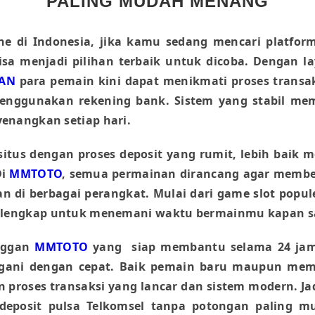
PALING MUDAH MENANG
ine di Indonesia, jika kamu sedang mencari platfo
a menjadi pilihan terbaik untuk dicoba. Dengan 
GAN
para pemain kini dapat menikmati proses transak
enggunakan rekening bank. Sistem yang stabil m
enangkan setiap hari.
itus dengan proses deposit yang rumit, lebih baik 
Di
MMTOTO
, semua permainan dirancang agar memb
n di berbagai perangkat. Mulai dari game slot popul
a lengkap untuk menemani waktu bermainmu kapan s
anggan
MMTOTO
yang siap membantu selama 24 ja
angani dengan cepat. Baik pemain baru maupun me
roses transaksi yang lancar dan sistem modern. Ja
ot deposit pulsa Telkomsel tanpa potongan paling