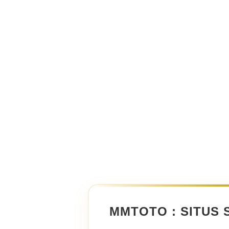
Layer Popup Close
MMTOTO : SITUS