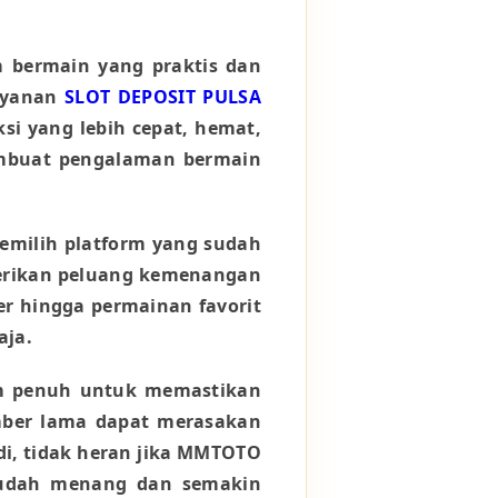
rm bermain yang praktis dan
layanan
SLOT DEPOSIT PULSA
si yang lebih cepat, hemat,
embuat pengalaman bermain
memilih platform yang sudah
erikan peluang kemenangan
er hingga permainan favorit
aja.
m penuh untuk memastikan
mber lama dapat merasakan
di, tidak heran jika MMTOTO
 mudah menang dan semakin