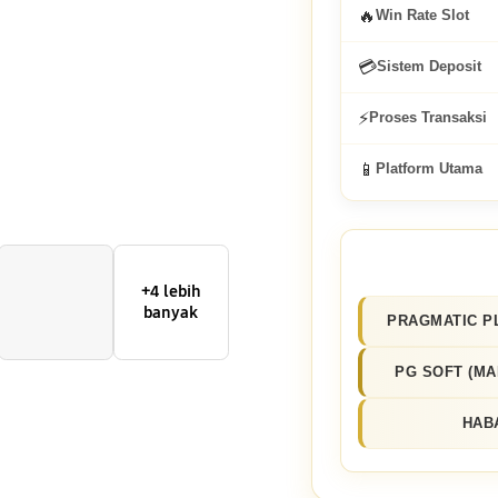
🔥
Win Rate Slot
💳
Sistem Deposit
⚡
Proses Transaksi
📱
Platform Utama
+4 lebih
banyak
PRAGMATIC P
PG SOFT (M
HABA