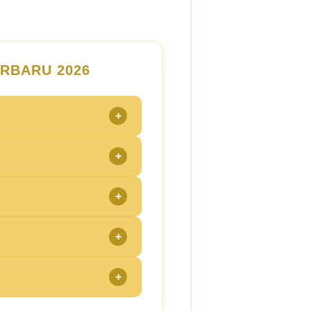
ERBARU 2026
+
pulsa Telkomsel tanpa
+
 paling mudah menang
minal. Tidak ada biaya
+
 semua pemain.
+
a cair dalam 1-5 menit
+