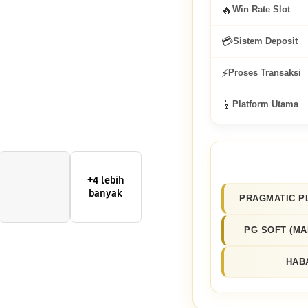
🔥
Win Rate Slot
💳
Sistem Deposit
⚡
Proses Transaksi
📱
Platform Utama
+4 lebih
banyak
PRAGMATIC P
PG SOFT (M
HABA