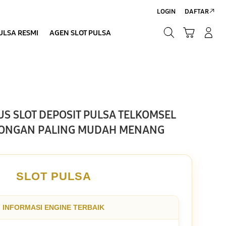
LOGIN
DAFTAR
Troli
slot gacor
SLOT PULSA
ULSA RESMI
AGEN SLOT PULSA
slot gacor
US SLOT DEPOSIT PULSA TELKOMSEL
TONGAN PALING MUDAH MENANG
SLOT PULSA
INFORMASI ENGINE TERBAIK