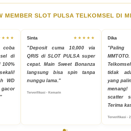
san game slot terbaik dari provider ternama seperti Pr
, Sweet Bonanza, Gates of Olympus, dan banyak lagi.
W MEMBER SLOT PULSA TELKOMSEL DI 
★★★★
Sinta
★★★★★
Dika
 coba
"Deposit cuma 10,000 via
"Palin
sel di
QRIS di SLOT PULSA super
MMTOTO.
l 100%
cepat. Main Sweet Bonanza
Telkoms
ekali!
langsung bisa spin tanpa
tidak a
ah WD
nunggu lama."
yang pali
 gacor
menang!
Terverifikasi - Kemarin
"
scatter 
Terima k
Terverifikasi - 