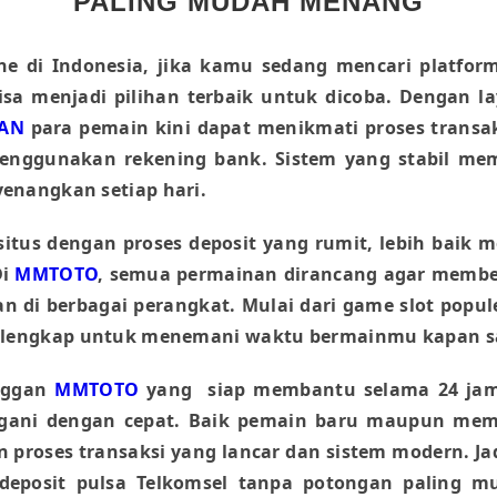
PALING MUDAH MENANG
ine di Indonesia, jika kamu sedang mencari platfo
a menjadi pilihan terbaik untuk dicoba. Dengan 
GAN
para pemain kini dapat menikmati proses transak
enggunakan rekening bank. Sistem yang stabil m
enangkan setiap hari.
itus dengan proses deposit yang rumit, lebih baik 
Di
MMTOTO
, semua permainan dirancang agar memb
n di berbagai perangkat. Mulai dari game slot popul
a lengkap untuk menemani waktu bermainmu kapan s
anggan
MMTOTO
yang siap membantu selama 24 ja
angani dengan cepat. Baik pemain baru maupun me
roses transaksi yang lancar dan sistem modern. Ja
ot deposit pulsa Telkomsel tanpa potongan paling