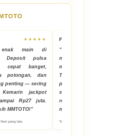
agmatic Play, PG Soft,
MMTOTO
★★★★★
Fajar
★★★★★
g enak main di
"Situs slot paling mudah
 Deposit pulsa
menang yang pernah saya
el cepat banget,
mainkan Deposit via pulsa
da potongan, dan
Telkomsel tanpa potongan,
ng penting — sering
prosesnya instan. Customer
 Kemarin jackpot
service 24 jam juga sangat
sampai Rp27 juta.
responsif. Udah 3x WD
asih MMTOTO!"
minggu ini."
2 Hari yang lalu
Terverifikasi - 3 Hari yang lalu